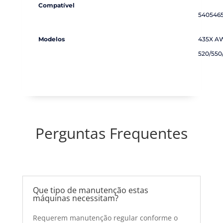
Compatível
5405465
Modelos
435X A
520/55
Perguntas Frequentes
Que tipo de manutenção estas
máquinas necessitam?
Requerem manutenção regular conforme o