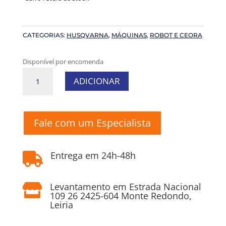
CATEGORIAS:
HUSQVARNA
,
MÁQUINAS
,
ROBOT E CEORA
Disponível por encomenda
Quantidade
ADICIONAR
de
Cobertura
automower
L
Fale com um Especialista
Husqvarna
Entrega em 24h-48h

Levantamento em Estrada Nacional

109 26 2425-604 Monte Redondo,
Leiria