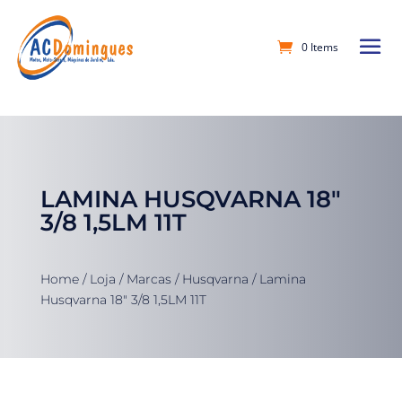
0 Items
LAMINA HUSQVARNA 18″
3/8 1,5LM 11T
Home
/
Loja
/
Marcas
/
Husqvarna
/ Lamina
Husqvarna 18″ 3/8 1,5LM 11T