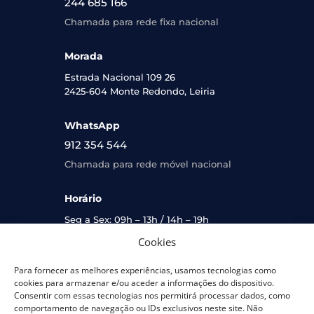
244 685 166
Chamada para rede fixa nacional
Morada
Estrada Nacional 109 26
2425-604 Monte Redondo, Leiria
WhatsApp
912 354 544
Chamada para rede móvel nacional
Horário
Seg a Sex: 09h – 13h / 14h – 19h
Sáb: 09h – 13h
Cookies
Links Úteis
Para fornecer as melhores experiências, usamos tecnologias como
cookies para armazenar e/ou aceder a informações do dispositivo.
Minha Conta
Consentir com essas tecnologias nos permitirá processar dados, como
comportamento de navegação ou IDs exclusivos neste site. Não
Termos e Condições Gerais de Utilização e