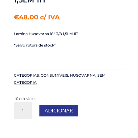
€
48.00
c/ IVA
Lamina Husqvarna 18″ 3/8 1,5LM 11T
*Salvo rutura de stock*
CATEGORIAS:
CONSUMÍVEIS
,
HUSQVARNA
,
SEM
CATEGORIA
10 em stock
Quantidade
ADICIONAR
de
Lamina
Husqvarna
18"