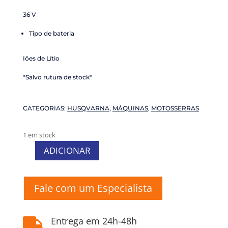
36 V
Tipo de bateria
Iões de Lítio
*Salvo rutura de stock*
CATEGORIAS:
HUSQVARNA
,
MÁQUINAS
,
MOTOSSERRAS
1 em stock
ADICIONAR
Quantidade
de
Motosserra
Fale com um Especialista
bateria
Husqvarna
T535i
Entrega em 24h-48h

XP