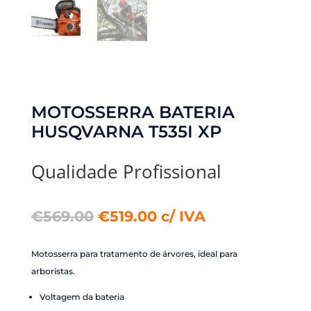
MOTOSSERRA BATERIA
HUSQVARNA T535I XP
Qualidade Profissional
O
O
€
569.00
€
519.00
c/ IVA
preço
preço
original
atual
Motosserra para tratamento de árvores, ideal para
era:
é:
arboristas.
€569.00.
€519.00.
Voltagem da bateria