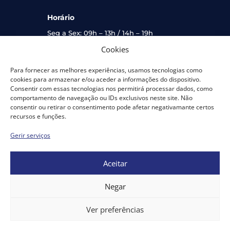
Horário
Seg a Sex: 09h – 13h / 14h – 19h
Sáb: 09h – 13h
Cookies
Links Úteis
Para fornecer as melhores experiências, usamos tecnologias como
cookies para armazenar e/ou aceder a informações do dispositivo.
Minha Conta
Consentir com essas tecnologias nos permitirá processar dados, como
comportamento de navegação ou IDs exclusivos neste site. Não
Termos e Condições Gerais de Utilização e
consentir ou retirar o consentimento pode afetar negativamante certos
Política de Privacidade
recursos e funções.
Livro de Reclamações
Gerir serviços
Devoluções Automáticas
Aceitar
Negar
Copyright © 2026 |
Ver preferências