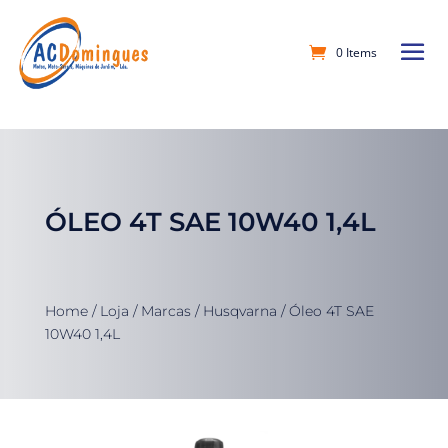
0 Items
ÓLEO 4T SAE 10W40 1,4L
Home
/
Loja
/
Marcas
/
Husqvarna
/ Óleo 4T SAE
10W40 1,4L