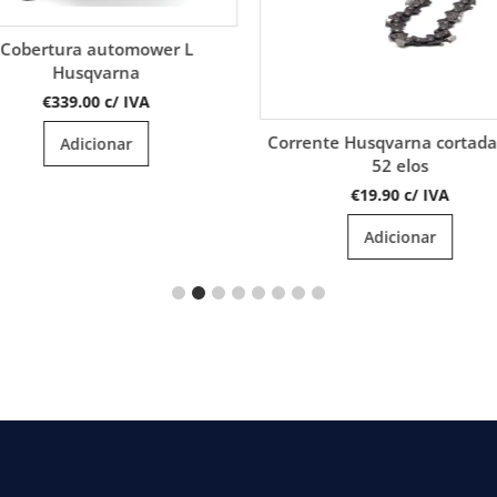
Motosserra gasolina Husq
565
€
1,049.00
c/ IVA
rente Husqvarna cortada H38
Adicionar
52 elos
€
19.90
c/ IVA
Adicionar