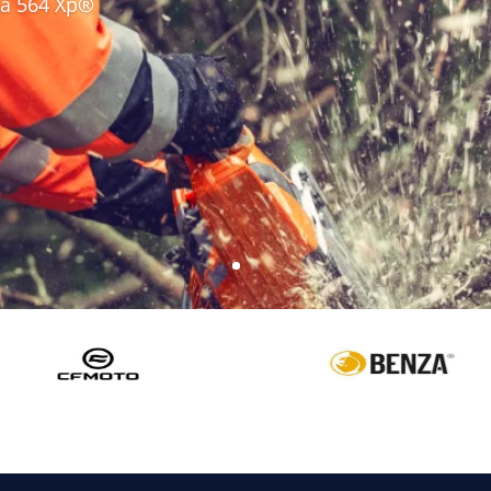
da 564 Xp®