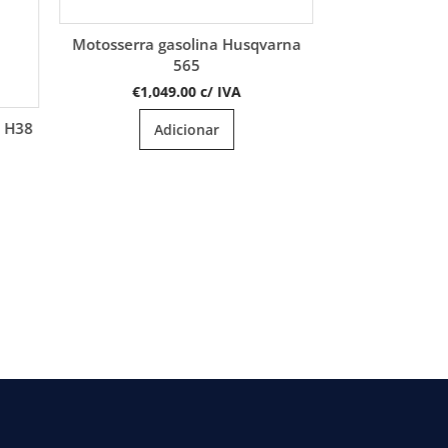
varna
Cortadora Husqvarna FS400LV
€
2,790.00
c/ IVA
Adicionar
Corrente Hu
€
19
A