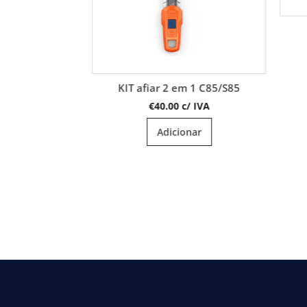
Cobertura automower L
Husqvarna
€
339.00
c/ IVA
em 1 C85/S85
Cor
Adicionar
c/ IVA
onar